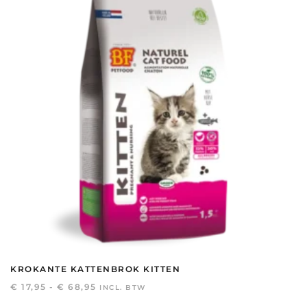
optie
kan
gekozen
worden
op
de
productpagina
KROKANTE KATTENBROK KITTEN
PRIJSKLASSE:
€
17,95
-
€
68,95
INCL. BTW
€ 17,95
Dit