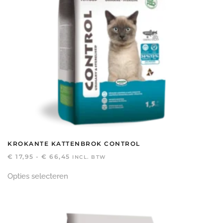
KROKANTE KATTENBROK CONTROL
PRIJSKLASSE:
€
17,95
-
€
66,45
INCL. BTW
€ 17,95
Dit
TOT
Opties selecteren
product
€ 66,45
heeft
meerdere
variaties.
Deze