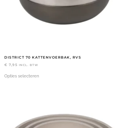
DISTRICT 70 KATTENVOERBAK, RVS
€
7,95
INCL. BTW
Dit
Opties selecteren
product
heeft
meerdere
variaties.
Deze
optie
kan
gekozen
worden