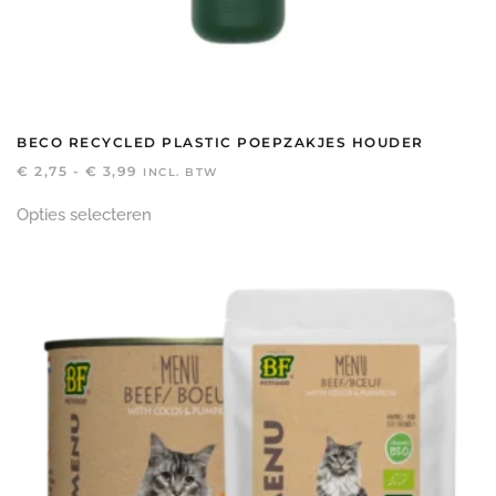
BECO RECYCLED PLASTIC POEPZAKJES HOUDER
PRIJSKLASSE:
€
2,75
-
€
3,99
INCL. BTW
€ 2,75
Dit
TOT
Opties selecteren
product
€ 3,99
heeft
meerdere
variaties.
Deze
optie
kan
gekozen
worden
op
de
productpagina