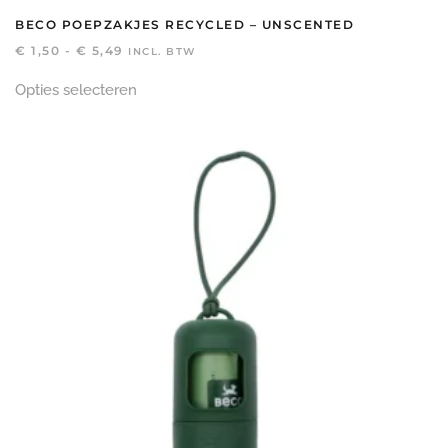
BECO POEPZAKJES RECYCLED – UNSCENTED
PRIJSKLASSE:
€
1,50
-
€
5,49
INCL. BTW
€ 1,50
Dit
TOT
Opties selecteren
product
€ 5,49
heeft
meerdere
variaties.
Deze
optie
kan
gekozen
worden
op
de
productpagina