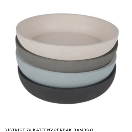
variaties.
Deze
optie
kan
gekozen
worden
op
de
productpagina
DISTRICT 70 KATTENVOERBAK BAMBOO