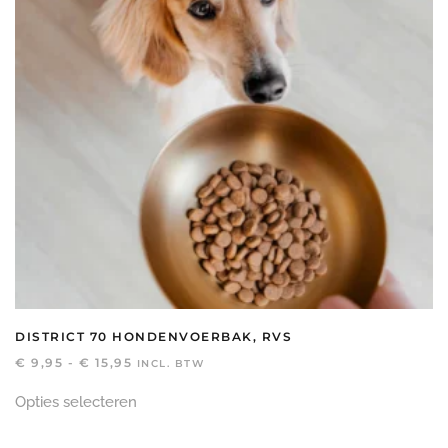
DISTRICT 70 HONDENVOERBAK, RVS
PRIJSKLASSE:
€
9,95
-
€
15,95
INCL. BTW
€ 9,95
Dit
TOT
Opties selecteren
product
€ 15,95
heeft
meerdere