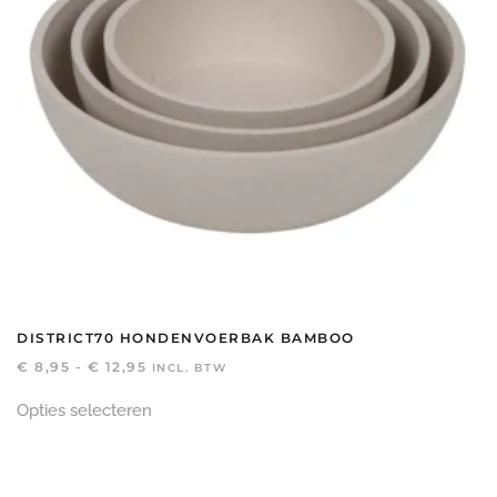
op
de
productpagina
DISTRICT70 HONDENVOERBAK BAMBOO
PRIJSKLASSE:
€
8,95
-
€
12,95
INCL. BTW
€ 8,95
Dit
TOT
Opties selecteren
product
€ 12,95
heeft
meerdere
variaties.