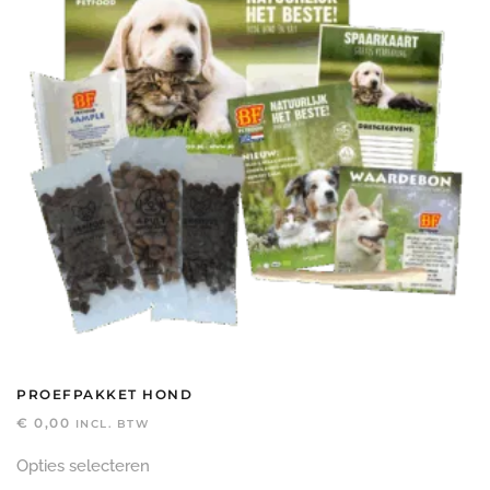
PROEFPAKKET HOND
€
0,00
INCL. BTW
Dit
Opties selecteren
product