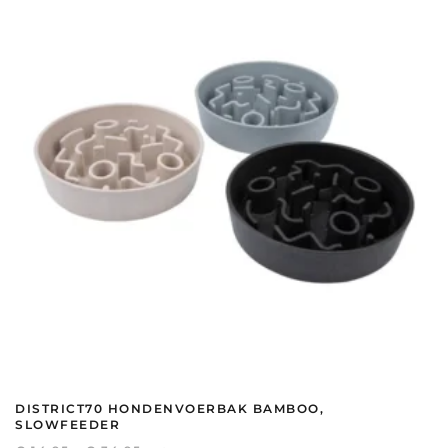
Deze
optie
kan
gekozen
worden
op
de
productpagina
DISTRICT70 HONDENVOERBAK BAMBOO,
SLOWFEEDER