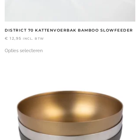
DISTRICT 70 KATTENVOERBAK BAMBOO SLOWFEEDER
€
12,95
INCL. BTW
Dit
Opties selecteren
product
heeft
meerdere
variaties.
Deze
optie
kan
gekozen
worden
op
de
productpagina