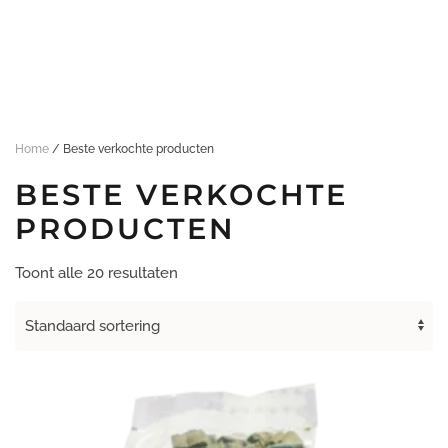
Overslaan
en
naar
de
inhoud
Home
/ Beste verkochte producten
gaan
BESTE VERKOCHTE
PRODUCTEN
Toont alle 20 resultaten