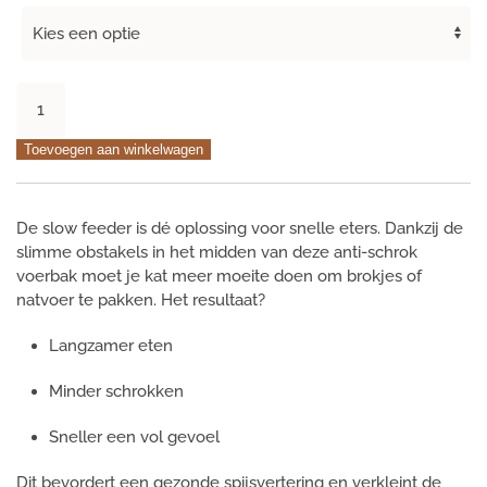
District
70
kattenvoerbak
Toevoegen aan winkelwagen
Bamboo
slowfeeder
aantal
De slow feeder is dé oplossing voor snelle eters. Dankzij de
slimme obstakels in het midden van deze anti-schrok
voerbak moet je kat meer moeite doen om brokjes of
natvoer te pakken. Het resultaat?
Langzamer eten
Minder schrokken
Sneller een vol gevoel
Dit bevordert een gezonde spijsvertering en verkleint de