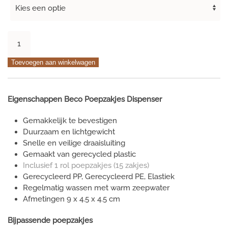
€ 3,99
Beco
recycled
plastic
Toevoegen aan winkelwagen
poepzakjes
houder
aantal
Eigenschappen Beco Poepzakjes Dispenser
Gemakkelijk te bevestigen
Duurzaam en lichtgewicht
Snelle en veilige draaisluiting
Gemaakt van gerecycled plastic
Inclusief 1 rol poepzakjes (15 zakjes)
Gerecycleerd PP, Gerecycleerd PE, Elastiek
Regelmatig wassen met warm zeepwater
Afmetingen 9 x 4.5 x 4.5 cm
Bijpassende poepzakjes