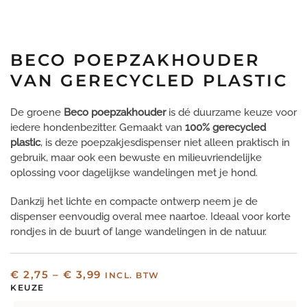
BECO POEPZAKHOUDER
VAN GERECYCLED PLASTIC
De groene
Beco
poepzakhouder
is dé duurzame keuze voor
iedere hondenbezitter. Gemaakt van
100% gerecycled
plastic
, is deze poepzakjesdispenser niet alleen praktisch in
gebruik, maar ook een bewuste en milieuvriendelijke
oplossing voor dagelijkse wandelingen met je hond.
Dankzij het lichte en compacte ontwerp neem je de
dispenser eenvoudig overal mee naartoe. Ideaal voor korte
rondjes in de buurt of lange wandelingen in de natuur.
PRIJSKLASSE:
€
2,75
–
€
3,99
INCL. BTW
€ 2,75
KEUZE
TOT