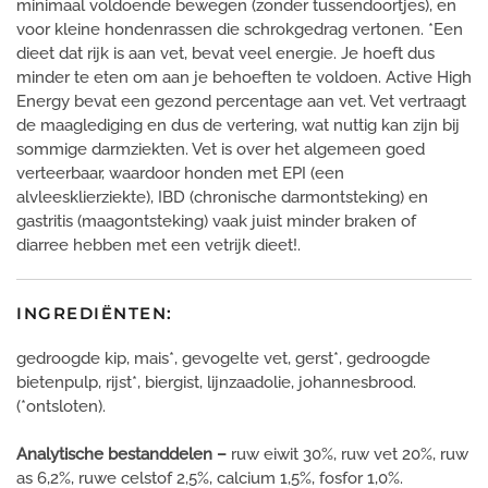
minimaal voldoende bewegen (zonder tussendoortjes), en
voor kleine hondenrassen die schrokgedrag vertonen. *Een
dieet dat rijk is aan vet, bevat veel energie. Je hoeft dus
minder te eten om aan je behoeften te voldoen. Active High
Energy bevat een gezond percentage aan vet. Vet vertraagt
de maaglediging en dus de vertering, wat nuttig kan zijn bij
sommige darmziekten. Vet is over het algemeen goed
verteerbaar, waardoor honden met EPI (een
alvleesklierziekte), IBD (chronische darmontsteking) en
gastritis (maagontsteking) vaak juist minder braken of
diarree hebben met een vetrijk dieet!.
INGREDIËNTEN:
gedroogde kip, mais*, gevogelte vet, gerst*, gedroogde
bietenpulp, rijst*, biergist, lijnzaadolie, johannesbrood.
(*ontsloten).
Analytische bestanddelen –
ruw eiwit 30%, ruw vet 20%, ruw
as 6,2%, ruwe celstof 2,5%, calcium 1,5%, fosfor 1,0%.